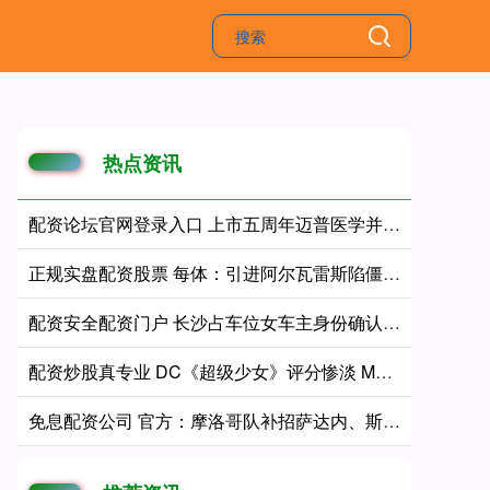
热点资讯
配资论坛官网登录入口 上市五周年迈普医学并购易介医疗获批，正式切入百亿神经介入赛道
正规实盘配资股票 每体：引进阿尔瓦雷斯陷僵局，巴萨已开始考察其他备选方案
配资安全配资门户 长沙占车位女车主身份确认为公职人员，23年刚考试上岸，短短2年就升任副处长
配资炒股真专业 DC《超级少女》评分惨淡 M站均分仅为49
免息配资公司 官方：摩洛哥队补招萨达内、斯拜，替换阿格德、阿布德