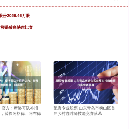
2056.46万股
右脚踝酸痛缺席比赛
 官方：摩洛哥队补招
配资专业股票 山东青岛市崂山区首
拜，替换阿格德、阿布德
届乡村咖啡师技能竞赛落幕