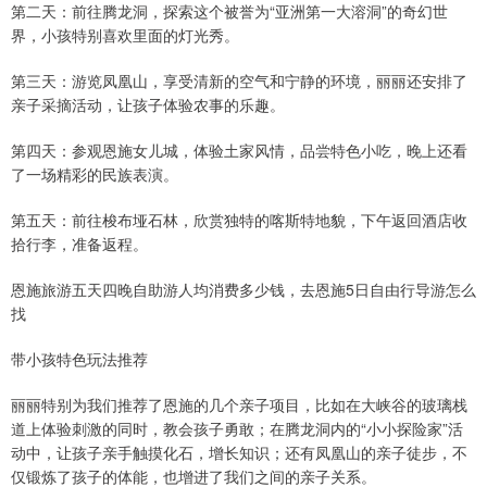
第二天：前往腾龙洞，探索这个被誉为“亚洲第一大溶洞”的奇幻世
界，小孩特别喜欢里面的灯光秀。
第三天：游览凤凰山，享受清新的空气和宁静的环境，丽丽还安排了
亲子采摘活动，让孩子体验农事的乐趣。
第四天：参观恩施女儿城，体验土家风情，品尝特色小吃，晚上还看
了一场精彩的民族表演。
第五天：前往梭布垭石林，欣赏独特的喀斯特地貌，下午返回酒店收
拾行李，准备返程。
恩施旅游五天四晚自助游人均消费多少钱，去恩施5日自由行导游怎么
找
带小孩特色玩法推荐
丽丽特别为我们推荐了恩施的几个亲子项目，比如在大峡谷的玻璃栈
道上体验刺激的同时，教会孩子勇敢；在腾龙洞内的“小小探险家”活
动中，让孩子亲手触摸化石，增长知识；还有凤凰山的亲子徒步，不
仅锻炼了孩子的体能，也增进了我们之间的亲子关系。