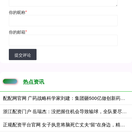
你的昵称
*
你的邮箱
*
提交评论
热点资讯
配配网官网 广药战略科学家刘建：集团砸500亿做创新药，胜算几何？
浙江配资门户 岳瑞杰：没把握住机会导致输球，全队要尽快调整到最佳状态
正规配资平台官网 女子执意将脑死亡丈夫“留”在身边，精心照顾458天后丈夫离世，本人悲痛回应：想好好送他最后一程，未来将带着孩子努力生活