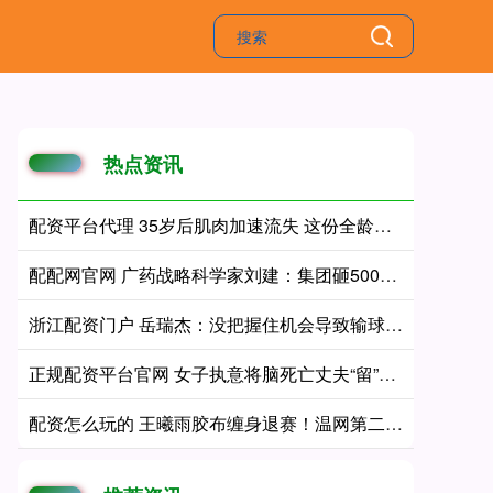
热点资讯
配资平台代理 35岁后肌肉加速流失 这份全龄增肌指南请收好→
配配网官网 广药战略科学家刘建：集团砸500亿做创新药，胜算几何？
浙江配资门户 岳瑞杰：没把握住机会导致输球，全队要尽快调整到最佳状态
正规配资平台官网 女子执意将脑死亡丈夫“留”在身边，精心照顾458天后丈夫离世，本人悲痛回应：想好好送他最后一程，未来将带着孩子努力生活
配资怎么玩的 王曦雨胶布缠身退赛！温网第二轮5进2