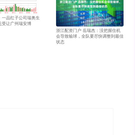
 一品红子公司瑞奥生
万元受让广州瑞安博
浙江配资门户 岳瑞杰：没把握住机
会导致输球，全队要尽快调整到最佳
状态